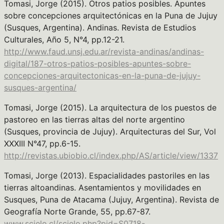
Tomasi, Jorge (2015). Otros patios posibles. Apuntes
sobre concepciones arquitectónicas en la Puna de Jujuy
(Susques, Argentina). Andinas. Revista de Estudios
Culturales, Año 5, N°4, pp.12-21.
http://www.faud.unsj.edu.ar/revista-andinas/andinas-
digital/187-otros-patios-posibles-apuntes-sobre-
concepciones-arquitectonicas-en-la-puna-de-jujuy-
susques-argentina/
Tomasi, Jorge (2015). La arquitectura de los puestos de
pastoreo en las tierras altas del norte argentino
(Susques, provincia de Jujuy). Arquitecturas del Sur, Vol
XXXIII N°47, pp.6-15.
http://revistas.ubiobio.cl/index.php/AS/article/view/1337
Tomasi, Jorge (2013). Espacialidades pastoriles en las
tierras altoandinas. Asentamientos y movilidades en
Susques, Puna de Atacama (Jujuy, Argentina). Revista de
Geografía Norte Grande, 55, pp.67-87.
www.scielo.cl/scielo.php?pid=S0718-